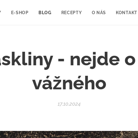
Y
E-SHOP
BLOG
RECEPTY
O NÁS
KONTAKT
skliny -
nejde
o
vážného
17.10.2024