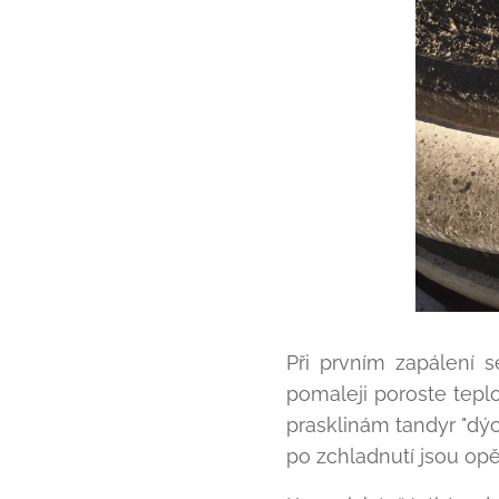
Při prvním zapálení 
pomaleji poroste tepl
prasklinám tandyr "dých
po zchladnutí jsou opě