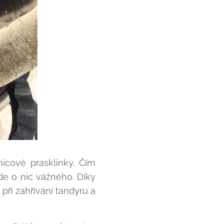
icové prasklinky. Čím
de o nic vážného. Díky
 při zahřívání tandyru a