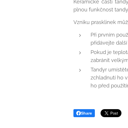
Keramické části tand
plnou funkčnost tandyr
Vzniku prasklinek může
Při prvním použ
přidávejte dalš
Pokud je teplo
zabránit velký
Tandyr umístěte
zchladnutí ho 
ho před použit
Share