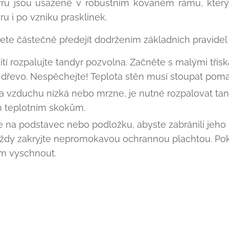
yru jsou usazené v robustním kovaném rámu, který 
u i po vzniku prasklinek.
te částečně předejít dodržením základních pravidel p
ití rozpalujte tandyr pozvolna. Začněte s malými tří
í dřevo. Nespěchejte! Teplota stěn musí stoupat poma
ta vzduchu nízká nebo mrzne, je nutné rozpalovat ta
m teplotním skokům.
 na podstavec nebo podložku, abyste zabránili jeho n
vždy zakryjte nepromokavou ochrannou plachtou. Po
ím vyschnout.