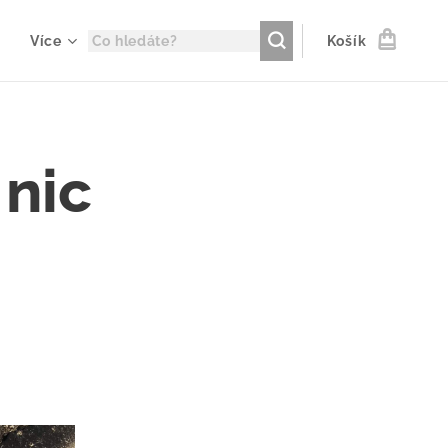
Více
Košík
 nic