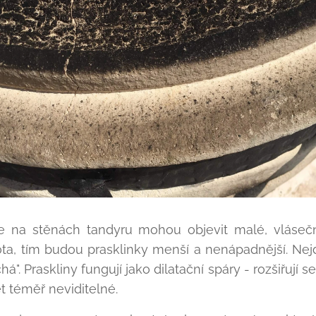
se na stěnách tandyru mohou objevit malé, vlásečn
ota, tím budou prasklinky menší a nenápadnější. Nej
á". Praskliny fungují jako dilatační spáry - rozšiřují se
t téměř neviditelné.