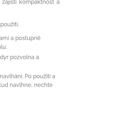
zajistí kompaktnost a
oužití.
skami a postupně
lu.
ndyr pozvolna a
avlhání. Po použití a
kud navlhne, nechte