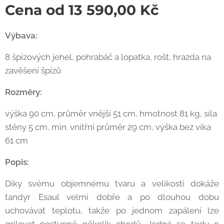
Cena od
13 590,00
Kč
Výbava:
8 špízových jehel, pohrabáč a lopatka, rošt, hrazda na
zavěšení špízů
Rozměry:
výška 90 cm, průměr vnější 51 cm, hmotnost 81 kg, síla
stěny 5 cm, min. vnitřní průměr 29 cm, výška bez víka
61 cm
Popis:
Díky svému objemnému tvaru a velikosti dokáže
tandyr Esaul velmi dobře a po dlouhou dobu
uchovávat teplotu, takže po jednom zapálení lze
grilovat postupně několik chodů. Jedná se tedy o