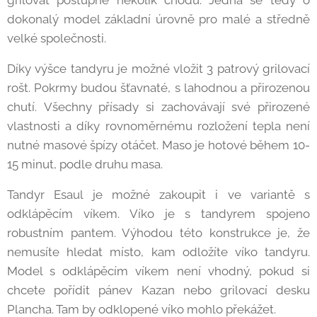
dokonalý model základní úrovně pro malé a středně
velké společnosti.
Díky výšce tandyru je možné vložit 3 patrový grilovací
rošt. Pokrmy budou šťavnaté, s lahodnou a přirozenou
chutí. Všechny přísady si zachovávají své přirozené
vlastnosti a díky rovnoměrnému rozložení tepla není
nutné masové špízy otáčet. Maso je hotové během 10-
15 minut, podle druhu masa.
Tandyr Esaul je možné zakoupit i ve variantě s
odklápěcím víkem. Víko je s tandyrem spojeno
robustním pantem. Výhodou této konstrukce je, že
nemusíte hledat místo, kam odložíte víko tandyru.
Model s odklápěcím víkem není vhodný, pokud si
chcete pořídit pánev Kazan nebo grilovací desku
Plancha. Tam by odklopené víko mohlo překážet.