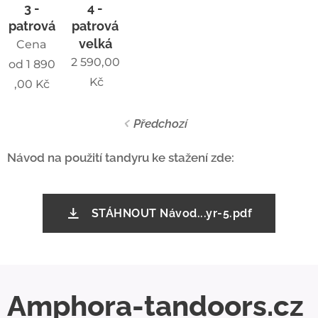
3 -
4 -
patrová
patrová
velká
Cena
2 590,00
od
1 890
Kč
,00
Kč
Předchozí
Návod na použití tandyru ke stažení zde:
STÁHNOUT Návod...yr-5.pdf
Amphora-tandoors.cz